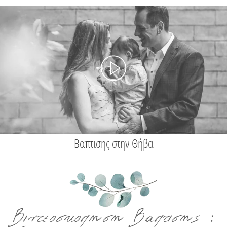
Βαπτισης στην Θήβα
Βιντεοσκοπηση Βαπτισης :