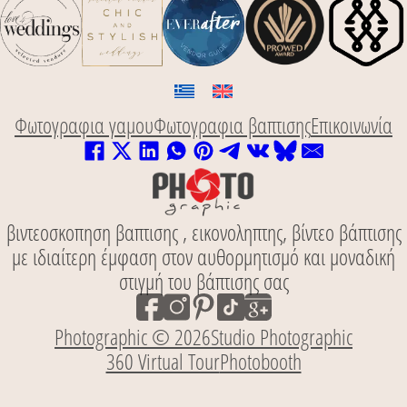
Φωτογραφια γαμου
Φωτογραφια βαπτισης
Επικοινωνία
βιντεοσκοπηση βαπτισης , εικονοληπτης, βίντεο βάπτισης
με ιδιαίτερη έμφαση στον αυθορμητισμό και μοναδική
στιγμή του βάπτισης σας
Photographic © 2026
Studio Photographic
360 Virtual Tour
Photobooth