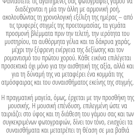
Φανταστείτε τις αγαπημένες σας
φωτογραφίες γάμου
να
διαδέχονται η μία την άλλη με αρμονική ροή,
ακολουθώντας τη χρονολογική εξέλιξη της ημέρας – από
τις τρυφερές στιγμές της προετοιμασίας, τα γεμάτα
προσμονή βλέμματα πριν την τελετή, την ιερότητα του
μυστηρίου, τα αυθόρμητα γέλια και τα δάκρυα χαράς,
μέχρι την ξέφρενη ενέργεια της δεξίωσης και τον
ρομαντισμό του πρώτου χορού. Κάθε εικόνα επιλέγεται
προσεκτικά όχι μόνο για την αισθητική της αξία, αλλά και
για τη δύναμή της να μεταφέρει ένα κομμάτι της
ατμόσφαιρας και του συναισθήματος εκείνης της στιγμής.
Η πραγματική μαγεία, όμως, έρχεται με την προσθήκη της
μουσικής. Η μουσική επένδυση, επιλεγμένη ώστε να
ταιριάζει στο ύφος και τη διάθεση του γάμου σας και των
συγκεκριμένων φωτογραφιών, δίνει τον τόνο, ενισχύει τα
συναισθήματα και μετατρέπει τη θέαση σε μια βαθιά