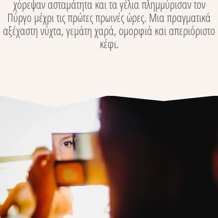
χόρεψαν ασταμάτητα και τα γέλια πλημμύρισαν τον
Πύργο μέχρι τις πρώτες πρωινές ώρες. Μια πραγματικά
αξέχαστη νύχτα, γεμάτη χαρά, ομορφιά και απεριόριστο
κέφι.